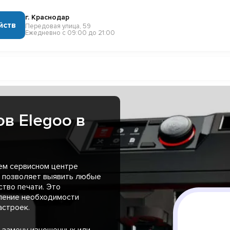
г. Краснодар
йств
Передовая улица, 59
Ежедневно с 09:00 до 21:00
в Elegoo в
ем сервисном центре
о позволяет выявить любые
тво печати. Это
еление необходимости
астроек.
 замену изношенных или