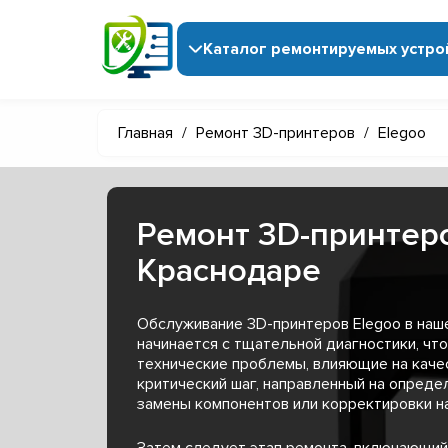
Каталог ремонтируемых устро
Главная
/
Ремонт 3D-принтеров
/
Elegoo
Ремонт 3D-принтеро
Краснодаре
Обслуживание 3D-принтеров Elegoo в наш
начинается с тщательной диагностики, чт
технические проблемы, влияющие на качес
критический шаг, направленный на опред
замены компонентов или корректировки н
Затем следует этап ремонта, включающий