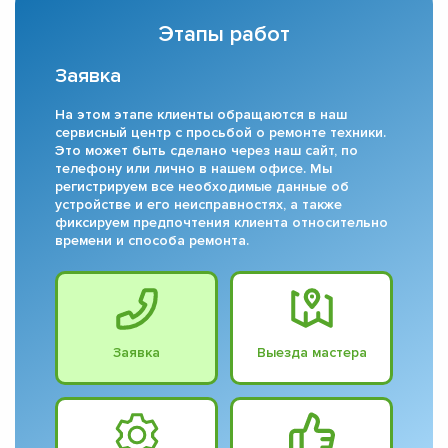
Этапы работ
Заявка
На этом этапе клиенты обращаются в наш
сервисный центр с просьбой о ремонте техники.
Это может быть сделано через наш сайт, по
телефону или лично в нашем офисе. Мы
регистрируем все необходимые данные об
устройстве и его неисправностях, а также
фиксируем предпочтения клиента относительно
времени и способа ремонта.
Заявка
Выезда мастера