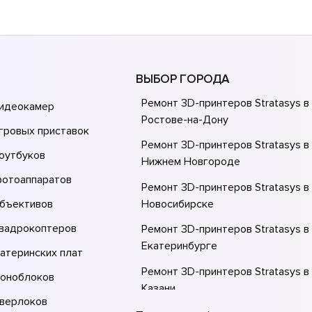
ВЫБОР ГОРОДА
Ремонт 3D-принтеров Stratasys в
видеокамер
Ростове-на-Донy
гровых приставок
Ремонт 3D-принтеров Stratasys в
оутбуков
Нижнем Новгороде
фотоаппаратов
Ремонт 3D-принтеров Stratasys в
объективов
Новосибирске
квадрокоптеров
Ремонт 3D-принтеров Stratasys в
Екатеринбурге
атеринских плат
Ремонт 3D-принтеров Stratasys в
моноблоков
Казани
оверлоков