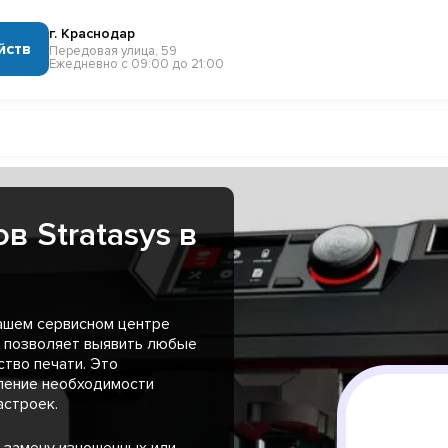
г. Краснодар
йств
Передовая улица, 59
Ежедневно с 09:00 до 21:00
в Stratasys в
нашем сервисном центре
о позволяет выявить любые
тво печати. Это
еление необходимости
астроек.
 замену изношенных или