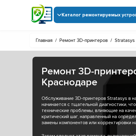
Каталог ремонтируемых устро
Главная
/
Ремонт 3D-принтеров
/
Stratasys
Ремонт 3D-принтеро
Краснодаре
Обслуживание 3D-принтеров Stratasys в 
начинается с тщательной диагностики, чт
технические проблемы, влияющие на качес
критический шаг, направленный на опред
замены компонентов или корректировки н
Затем следует этап ремонта, включающий