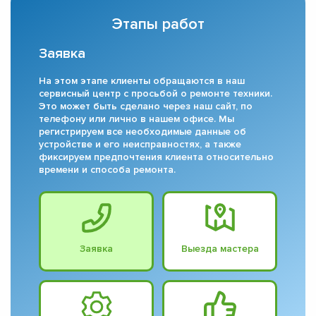
Этапы работ
Заявка
На этом этапе клиенты обращаются в наш
сервисный центр с просьбой о ремонте техники.
Это может быть сделано через наш сайт, по
телефону или лично в нашем офисе. Мы
регистрируем все необходимые данные об
устройстве и его неисправностях, а также
фиксируем предпочтения клиента относительно
времени и способа ремонта.
Заявка
Выезда мастера