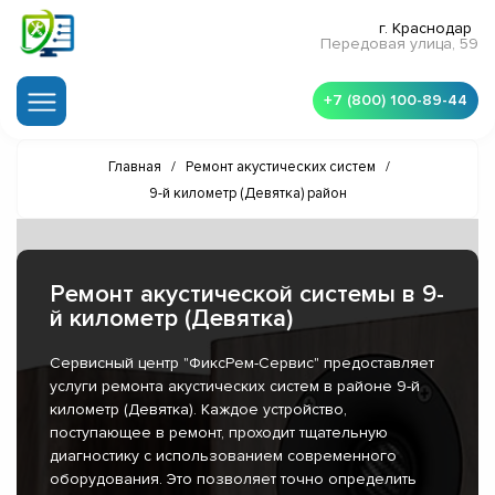
г. Краснодар
Передовая улица, 59
+7 (800) 100-89-44
Главная
/
Ремонт акустических систем
/
9-й километр (Девятка) район
Ремонт акустической системы в 9-
й километр (Девятка)
Сервисный центр "ФиксРем-Сервис" предоставляет
услуги ремонта акустических систем в районе 9-й
километр (Девятка). Каждое устройство,
поступающее в ремонт, проходит тщательную
диагностику с использованием современного
оборудования. Это позволяет точно определить