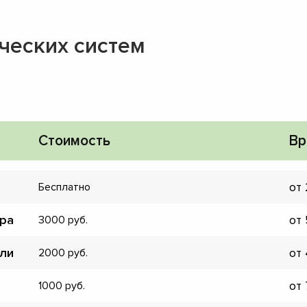
ческих систем
Стоимость
Вр
от
Бесплатно
ора
от
3000
ели
от
2000
▼
от
1000
▼
▼