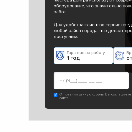
оборудование, что значительно пов
работ.
Для удобства клиентов сервис пред
любой район города, что делает п
доступным.
Гарантия на работу:
Вр
1 год
от
Отправляя данную форму, Вы соглашаете
сайта