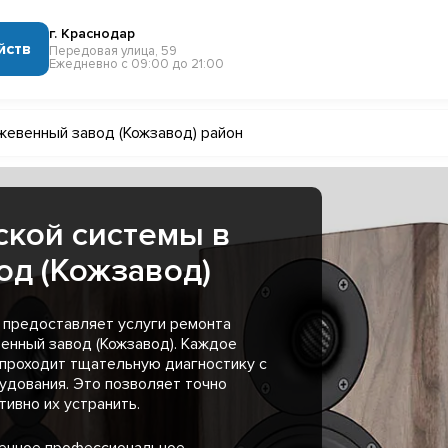
г. Краснодар
йств
Передовая улица, 59
Ежедневно с 09:00 до 21:00
жевенный завод (Кожзавод) район
ской системы в
д (Кожзавод)
 предоставляет услуги ремонта
венный завод (Кожзавод). Каждое
 проходит тщательную диагностику с
удования. Это позволяет точно
ивно их устранить.
менное профессиональное