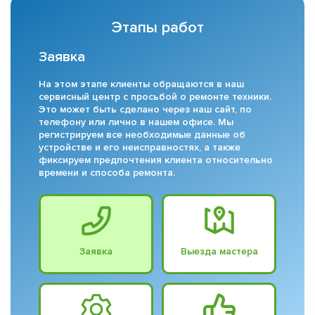
Этапы работ
Заявка
На этом этапе клиенты обращаются в наш
сервисный центр с просьбой о ремонте техники.
Это может быть сделано через наш сайт, по
телефону или лично в нашем офисе. Мы
регистрируем все необходимые данные об
устройстве и его неисправностях, а также
фиксируем предпочтения клиента относительно
времени и способа ремонта.
Заявка
Выезда мастера