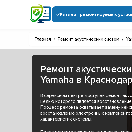
Каталог ремонтируемых устро
Главная
/
Ремонт акустических систем
/
Ya
Ремонт акустически
Yamaha в Краснода
В сервисном центре доступен ремонт акус
целью которого является восстановление 
Процесс ремонта охватывает замену неис
восстановление электронных компонентов
характеристик системы.
После ремонта каждая акустическая сист