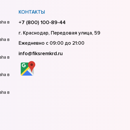
КОНТАКТЫ
aha в
+7 (800) 100-89-44
г. Краснодар, Передовая улица, 59
aha в
Ежедневно с 09:00 до 21:00
info@fiksremkrd.ru
aha в
aha в
aha в
aha в
aha в