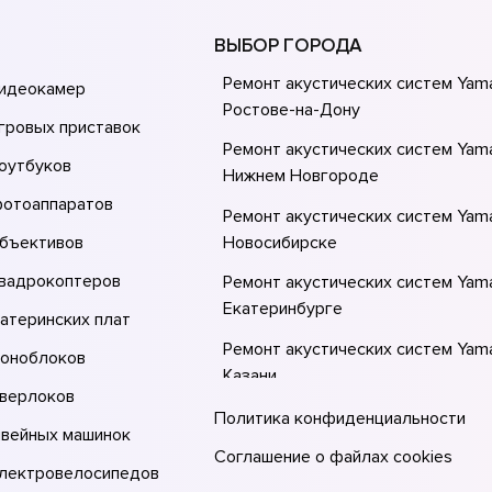
ВЫБОР ГОРОДА
Ремонт акустических систем Yam
видеокамер
Ростове-на-Донy
гровых приставок
Ремонт акустических систем Yam
оутбуков
Нижнем Новгороде
фотоаппаратов
Ремонт акустических систем Yam
объективов
Новосибирске
квадрокоптеров
Ремонт акустических систем Yam
Екатеринбурге
атеринских плат
Ремонт акустических систем Yam
моноблоков
Казани
оверлоков
Ремонт акустических систем Yam
Политика конфиденциальности
швейных машинок
Москве
Соглашение о файлах cookies
электровелосипедов
Ремонт акустических систем Yam