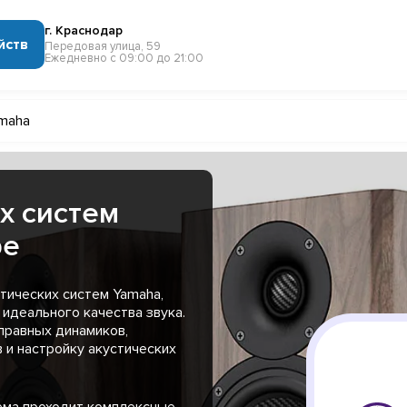
г. Краснодар
йств
Передовая улица, 59
Ежедневно с 09:00 до 21:00
maha
х систем
ре
тических систем Yamaha,
идеального качества звука.
правных динамиков,
 и настройку акустических
ема проходит комплексные