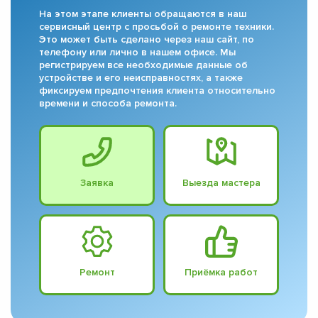
На этом этапе клиенты обращаются в наш
сервисный центр с просьбой о ремонте техники.
Это может быть сделано через наш сайт, по
телефону или лично в нашем офисе. Мы
регистрируем все необходимые данные об
устройстве и его неисправностях, а также
фиксируем предпочтения клиента относительно
времени и способа ремонта.
Заявка
Выезда мастера
Ремонт
Приёмка работ