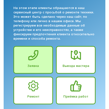
На этом этапе клиенты обращаются в наш
сервисный центр с просьбой о ремонте техники.
Это может быть сделано через наш сайт, по
телефону или лично в нашем офисе. Мы
регистрируем все необходимые данные об
устройстве и его неисправностях, а также
фиксируем предпочтения клиента относительно
времени и способа ремонта.
Заявка
Выезда мастера
Ремонт
Приёмка работ