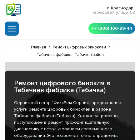
г. Краснодар
Передовая улица, 59
+7 (800) 100-89-44
Главная
/
Ремонт цифровых биноклей
/
Табачная фабрика (Табачка) район
Ремонт цифрового бинокля в
Табачная фабрика (Табачка)
Сервисный центр "ФиксРем-Сервис" предоставляет
услуги ремонта цифровых биноклей в районе
Табачная фабрика (Табачка). Каждое устройство,
поступающее в ремонт, проходит тщательную
диагностику с использованием современного
оборудования. Это позволяет точно определить