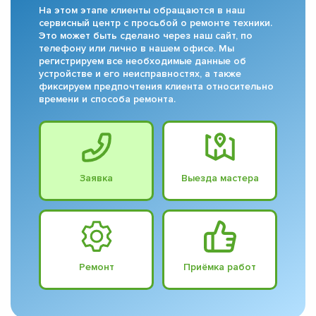
На этом этапе клиенты обращаются в наш
сервисный центр с просьбой о ремонте техники.
Это может быть сделано через наш сайт, по
телефону или лично в нашем офисе. Мы
регистрируем все необходимые данные об
устройстве и его неисправностях, а также
фиксируем предпочтения клиента относительно
времени и способа ремонта.
Заявка
Выезда мастера
Ремонт
Приёмка работ