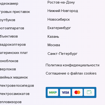
Ростов-на-Дону
видеокамер
Нижний Новгород
гровых приставок
Новосибирск
оутбуков
Екатеринбург
фотоаппаратов
объективов
Казань
квадрокоптеров
Москва
атеринских плат
Санкт-Петербург
моноблоков
Политика конфиденциальности
оверлоков
Соглашение о файлах cookies
швейных машинок
электровелосипедов
электросамокатов
тепловизоров