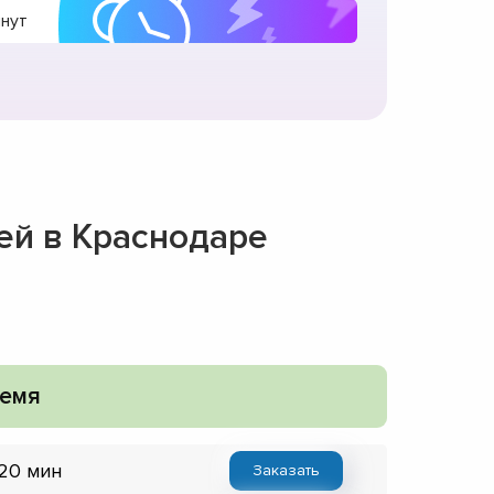
инут
ей в Краснодаре
емя
 20 мин
Заказать