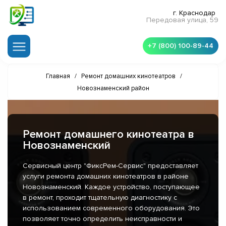
г. Краснодар
Передовая улица, 59
+7 (800) 100-89-44
Главная
/
Ремонт домашних кинотеатров
/
Новознаменский район
Ремонт домашнего кинотеатра в
Новознаменский
Сервисный центр "ФиксРем-Сервис" предоставляет
услуги ремонта домашних кинотеатров в районе
Новознаменский. Каждое устройство, поступающее
в ремонт, проходит тщательную диагностику с
использованием современного оборудования. Это
позволяет точно определить неисправности и