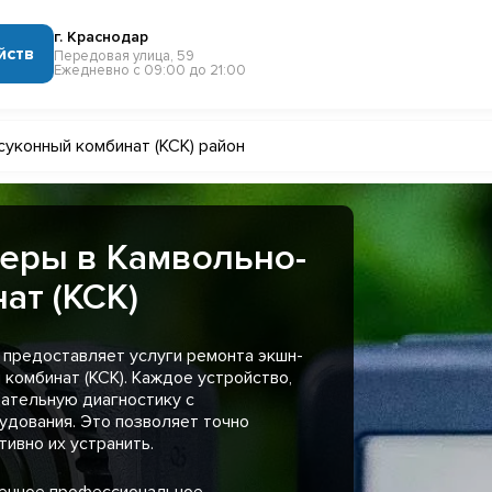
г. Краснодар
йств
Передовая улица, 59
Ежедневно с 09:00 до 21:00
суконный комбинат (КСК) район
еры в Камвольно-
ат (КСК)
 предоставляет услуги ремонта экшн-
комбинат (КСК). Каждое устройство,
ательную диагностику с
удования. Это позволяет точно
ивно их устранить.
менное профессиональное