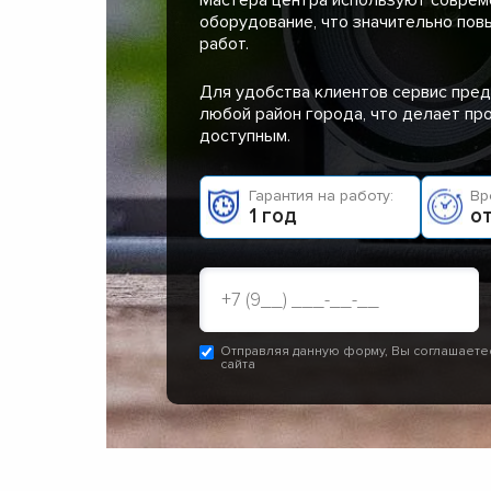
оборудование, что значительно пов
работ.
Для удобства клиентов сервис пред
любой район города, что делает п
доступным.
Гарантия на работу:
Вр
1 год
от
Отправляя данную форму, Вы соглашаете
сайта