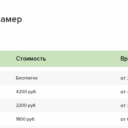
камер
Стоимость
Вр
от
Бесплатно
от
4200
от
2200
▼
от
1800
▼
▼