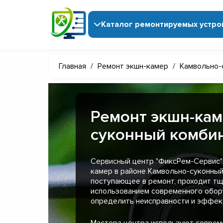
Каталог ремонтируемых устро
Главная
/
Ремонт экшн-камер
/
Камвольно-
Ремонт экшн-кам
суконный комбин
Сервисный центр "ФиксРем-Сервис"
камер в районе Камвольно-суконный 
поступающее в ремонт, проходит тщ
использованием современного обор
определить неисправности и эффект
Мастера центра используют совре