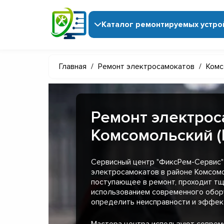
Каталог ремонтируемых устро
Главная
/
Ремонт электросамокатов
/
Комс
Ремонт электрос
Комсомольский (
Сервисный центр "ФиксРем-Сервис"
электросамокатов в районе Комсомо
поступающее в ремонт, проходит тщ
использованием современного обор
определить неисправности и эффект
Мастера центра используют совре