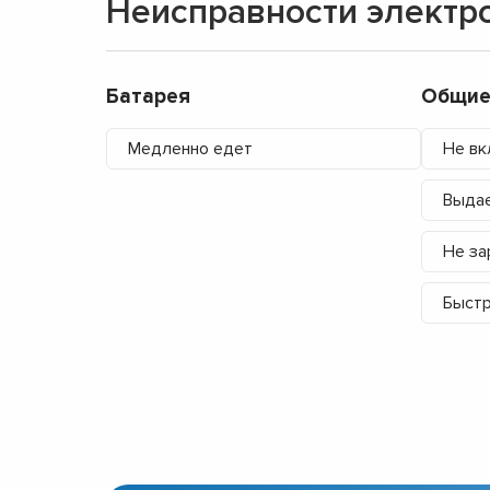
Неисправности электр
Батарея
Общие
Медленно едет
Не вк
Выдае
Не за
Быстр