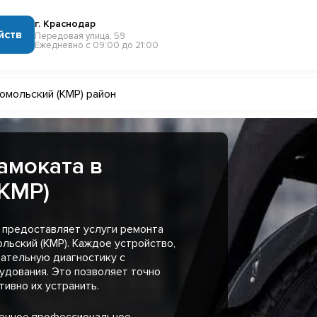
г. Краснодар
йств
Передовая улица, 59
Ежедневно с 09:00 до 21:00
омольский (КМР) район
амоката в
КМР)
 предоставляет услуги ремонта
льский (КМР). Каждое устройство,
ательную диагностику с
удования. Это позволяет точно
ивно их устранить.
менное профессиональное