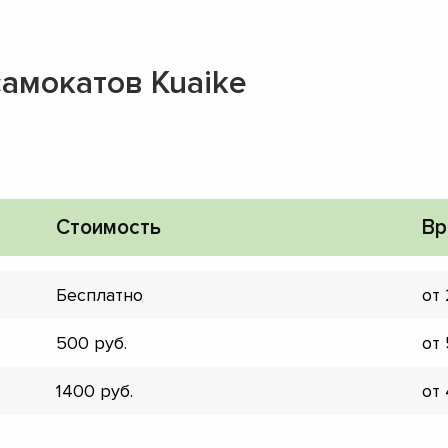
амокатов Kuaike
Стоимость
Вр
Бесплатно
от
500
от
1400
от
▼
▼
▼