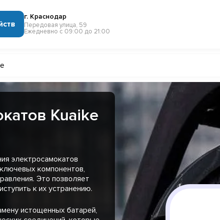
г. Краснодар
йств
Передовая улица, 59
Ежедневно с 09:00 до 21:00
ke
катов Kuaike
ния электросамокатов
 ключевых компонентов,
правления. Это позволяет
иступить к их устранению.
амену истощенных батарей,
ческих соединений, которые