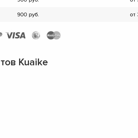
900
от
тов Kuaike