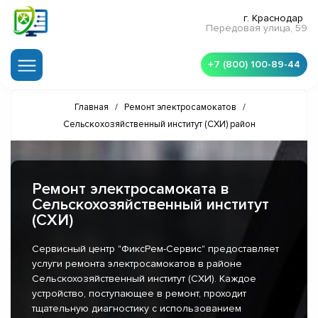
г. Краснодар
Передовая улица, 59
+7 (800) 100-89-44
Главная
/
Ремонт электросамокатов
/
Сельскохозяйственный институт (СХИ) район
Ремонт электросамоката в
Сельскохозяйственный институт
(СХИ)
Сервисный центр "ФиксРем-Сервис" предоставляет
услуги ремонта электросамокатов в районе
Сельскохозяйственный институт (СХИ). Каждое
устройство, поступающее в ремонт, проходит
тщательную диагностику с использованием