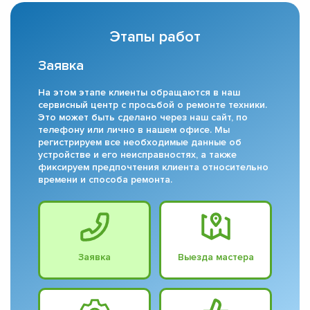
Этапы работ
Заявка
На этом этапе клиенты обращаются в наш
сервисный центр с просьбой о ремонте техники.
Это может быть сделано через наш сайт, по
телефону или лично в нашем офисе. Мы
регистрируем все необходимые данные об
устройстве и его неисправностях, а также
фиксируем предпочтения клиента относительно
времени и способа ремонта.
Заявка
Выезда мастера