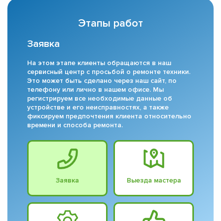
Этапы работ
Заявка
На этом этапе клиенты обращаются в наш
сервисный центр с просьбой о ремонте техники.
Это может быть сделано через наш сайт, по
телефону или лично в нашем офисе. Мы
регистрируем все необходимые данные об
устройстве и его неисправностях, а также
фиксируем предпочтения клиента относительно
времени и способа ремонта.
Заявка
Выезда мастера