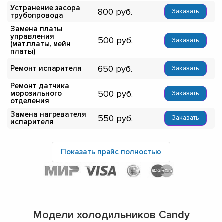
Устранение засора
800
Заказать
трубопровода
Замена платы
управления
500
Заказать
(мат.платы, мейн
платы)
650
Ремонт испарителя
Заказать
Ремонт датчика
500
морозильного
Заказать
отделения
Замена нагревателя
550
Заказать
испарителя
Показать прайс полностью
Модели холодильников Candy