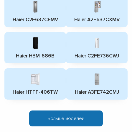
Haier C2F637CFMV
Haier A2F637CXMV
Haier HBM-686B
Haier C2FE736CWJ
Haier HTTF-406TW
Haier A3FE742CMJ
Больше моделей