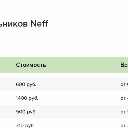
ьников Neff
Стоимость
Вр
600
от
1400
от
500
от
▼
▼
710
от
▼