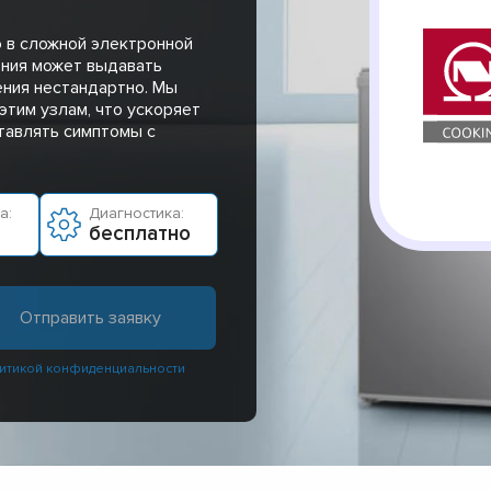
 в сложной электронной
ения может выдавать
ения нестандартно. Мы
этим узлам, что ускоряет
тавлять симптомы с
а:
Диагностика:
бесплатно
итикой конфиденциальности