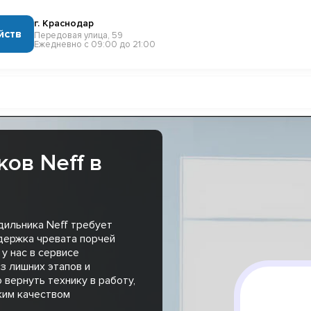
г. Краснодар
йств
Передовая улица, 59
Ежедневно с 09:00 до 21:00
ов Neff в
дильника Neff требует
держка чревата порчей
у нас в сервисе
з лишних этапов и
 вернуть технику в работу,
ким качеством