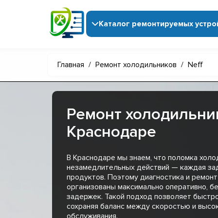
Каталог ремонтируемых устро
Главная
/
Ремонт холодильников
/
Neff
Ремонт холодильник
Краснодаре
В Краснодаре мы знаем, что поломка холо
незамедлительных действий — каждая за
продуктов. Поэтому диагностика и ремонт 
организованы максимально оперативно, бе
задержек. Такой подход позволяет быстро
сохраняя баланс между скоростью и высо
обслуживания.