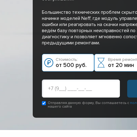
Большинство технических проблем скрыто
начинке моделей Neff, где модуль управл
ошибки или реагировать на скачки напряж
ведём базу повторных неисправностей по 
диагностику и позволяет мгновенно сопос
предыдущими ремонтами.
Стоимость:
Время ремонт
от 500 руб.
от 20 мин
Отправляя данную форму, Вы соглашаетесь с
пол
нашего сайта