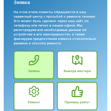
Заявка
На этом этапе клиенты обращаются в наш
сервисный центр с просьбой о ремонте техники.
Это может быть сделано через наш сайт, по
телефону или лично в нашем офисе. Мы
регистрируем все необходимые данные об
устройстве и его неисправностях, а также
фиксируем предпочтения клиента относительно
времени и способа ремонта.
Заявка
Выезда мастера
Ремонт
Приёмка работ