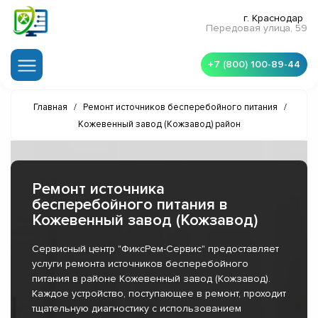
г. Краснодар
Передовая улица, 59
+7 (800) 100-89-44
Главная
/
Ремонт источников бесперебойного питания
/
Кожевенный завод (Кожзавод) район
Ремонт источника
бесперебойного питания в
Кожевенный завод (Кожзавод)
Сервисный центр "ФиксРем-Сервис" предоставляет
услуги ремонта источников бесперебойного
питания в районе Кожевенный завод (Кожзавод).
Каждое устройство, поступающее в ремонт, проходит
тщательную диагностику с использованием