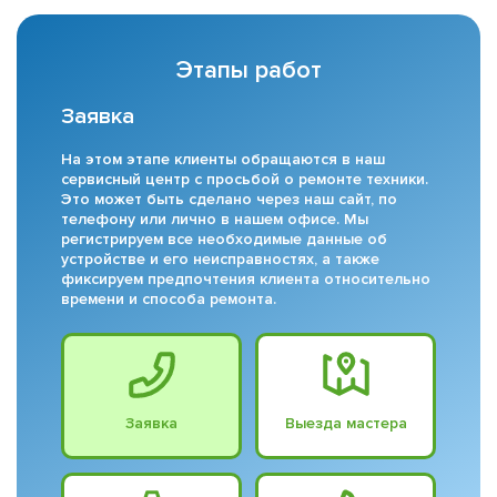
Этапы работ
Заявка
На этом этапе клиенты обращаются в наш
сервисный центр с просьбой о ремонте техники.
Это может быть сделано через наш сайт, по
телефону или лично в нашем офисе. Мы
регистрируем все необходимые данные об
устройстве и его неисправностях, а также
фиксируем предпочтения клиента относительно
времени и способа ремонта.
Заявка
Выезда мастера