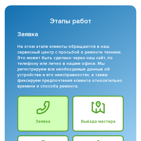
Этапы работ
Заявка
На этом этапе клиенты обращаются в наш
сервисный центр с просьбой о ремонте техники.
Это может быть сделано через наш сайт, по
телефону или лично в нашем офисе. Мы
регистрируем все необходимые данные об
устройстве и его неисправностях, а также
фиксируем предпочтения клиента относительно
времени и способа ремонта.
Заявка
Выезда мастера