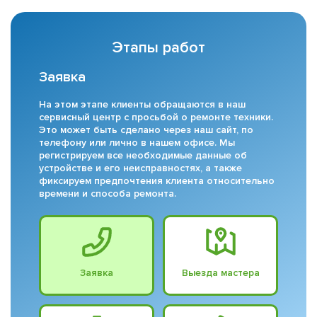
Этапы работ
Заявка
На этом этапе клиенты обращаются в наш
сервисный центр с просьбой о ремонте техники.
Это может быть сделано через наш сайт, по
телефону или лично в нашем офисе. Мы
регистрируем все необходимые данные об
устройстве и его неисправностях, а также
фиксируем предпочтения клиента относительно
времени и способа ремонта.
Заявка
Выезда мастера