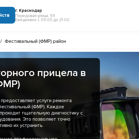
г. Краснодар
йств
Передовая улица, 59
Ежедневно с 09:00 до 21:00
/
Фестивальный (ФМР) район
орного прицела в
ФМР)
 предоставляет услуги ремонта
Фестивальный (ФМР). Каждое
 проходит тщательную диагностику с
удования. Это позволяет точно
ивно их устранить.
менное профессиональное