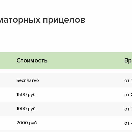
маторных прицелов
Стоимость
Вр
от
Бесплатно
от
1500
от
1000
▼
от
2000
▼
▼