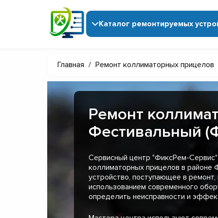
Каталог ремонтируемых устро
Главная
/
Ремонт коллиматорных прицелов
Ремонт коллимат
Фестивальный (
Сервисный центр "ФиксРем-Сервис"
коллиматорных прицелов в районе 
устройство, поступающее в ремонт,
использованием современного обор
определить неисправности и эффект
Мастера центра используют совре