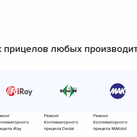
 прицелов любых производи
монт
Ремонт
Ремонт
ллиматорного
Коллиматорного
Коллиматорного
ицела iRay
прицела Dedal
прицела MAKdot