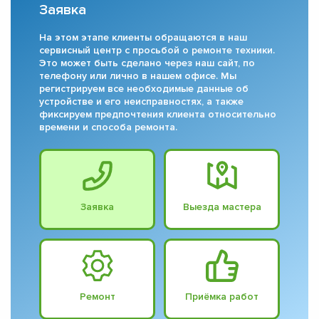
Заявка
На этом этапе клиенты обращаются в наш
сервисный центр с просьбой о ремонте техники.
Это может быть сделано через наш сайт, по
телефону или лично в нашем офисе. Мы
регистрируем все необходимые данные об
устройстве и его неисправностях, а также
фиксируем предпочтения клиента относительно
времени и способа ремонта.
Заявка
Выезда мастера
Ремонт
Приёмка работ