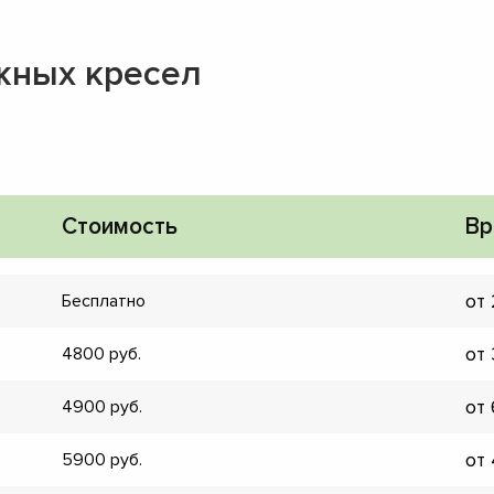
жных кресел
Стоимость
Вр
от
Бесплатно
от
4800
от
4900
▼
от
5900
▼
▼