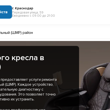
г. Краснодар
йств
Передовая улица, 59
Ежедневно с 09:00 до 21:00
ьный (ШМР) район
го кресла в
)
 предоставляет услуги ремонта
ый (ШМР). Каждое устройство,
ательную диагностику с
удования. Это позволяет точно
ивно их устранить.
менное профессиональное