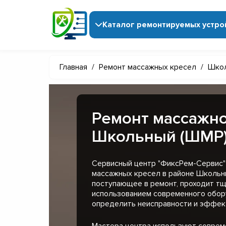
Каталог ремонтируемых устро
Главная
/
Ремонт массажных кресел
/
Школ
Ремонт массажно
Школьный (ШМР
Сервисный центр "ФиксРем-Сервис"
массажных кресел в районе Школьн
поступающее в ремонт, проходит тщ
использованием современного обор
определить неисправности и эффект
Мастера центра используют совре