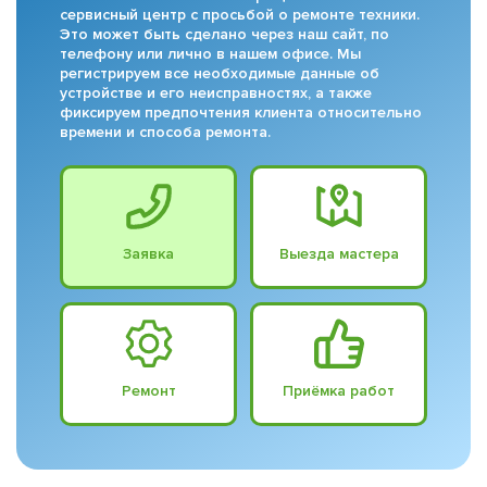
сервисный центр с просьбой о ремонте техники.
Это может быть сделано через наш сайт, по
телефону или лично в нашем офисе. Мы
регистрируем все необходимые данные об
устройстве и его неисправностях, а также
фиксируем предпочтения клиента относительно
времени и способа ремонта.
Заявка
Выезда мастера
Ремонт
Приёмка работ