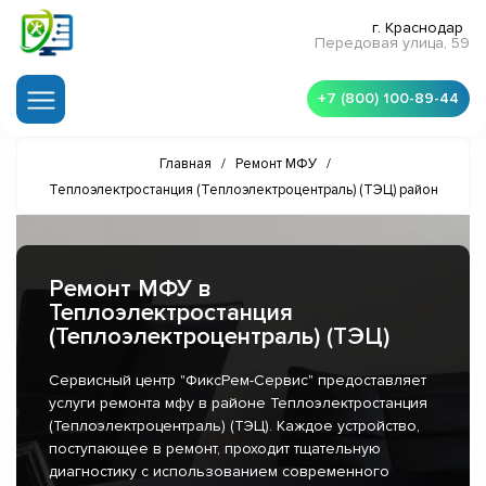
г. Краснодар
Передовая улица, 59
+7 (800) 100-89-44
Главная
/
Ремонт МФУ
/
Теплоэлектростанция (Теплоэлектроцентраль) (ТЭЦ) район
Ремонт МФУ в
Теплоэлектростанция
(Теплоэлектроцентраль) (ТЭЦ)
Сервисный центр "ФиксРем-Сервис" предоставляет
услуги ремонта мфу в районе Теплоэлектростанция
(Теплоэлектроцентраль) (ТЭЦ). Каждое устройство,
поступающее в ремонт, проходит тщательную
диагностику с использованием современного