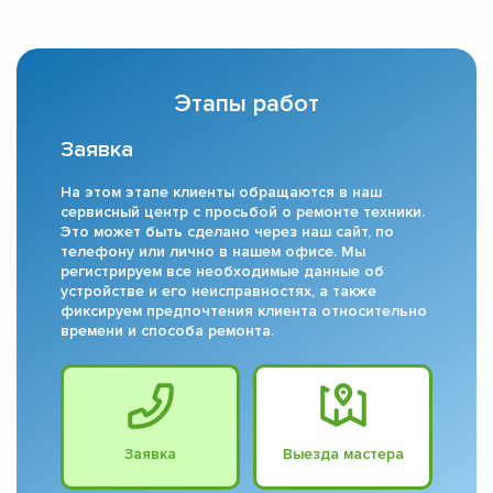
Этапы работ
Заявка
На этом этапе клиенты обращаются в наш
сервисный центр с просьбой о ремонте техники.
Это может быть сделано через наш сайт, по
телефону или лично в нашем офисе. Мы
регистрируем все необходимые данные об
устройстве и его неисправностях, а также
фиксируем предпочтения клиента относительно
времени и способа ремонта.
Заявка
Выезда мастера