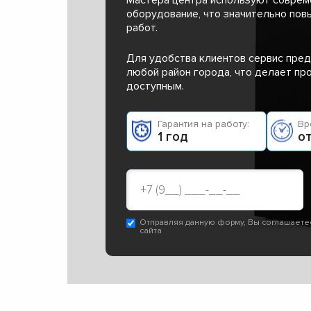
оборудование, что значительно пов
работ.
Для удобства клиентов сервис пред
любой район города, что делает п
доступным.
Гарантия на работу:
Вр
1 год
от
Отправляя данную форму, Вы соглашаете
сайта