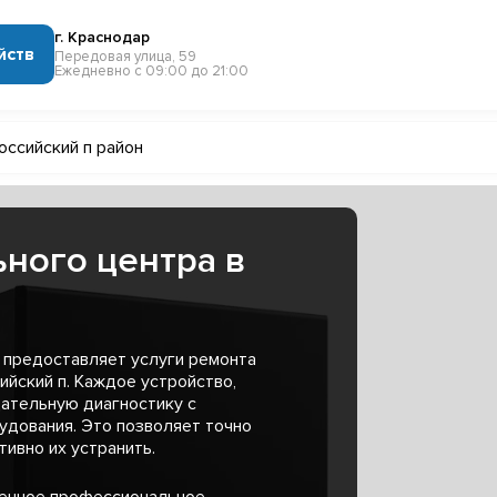
г. Краснодар
йств
Передовая улица, 59
Ежедневно с 09:00 до 21:00
оссийский п район
ного центра в
 предоставляет услуги ремонта
ийский п. Каждое устройство,
ательную диагностику с
удования. Это позволяет точно
ивно их устранить.
менное профессиональное