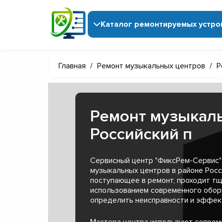
Каталог ремонтируемых устро
Главная
/
Ремонт музыкальных центров
/
Р
Ремонт музыкаль
Российский п
Сервисный центр "ФиксРем-Сервис"
музыкальных центров в районе Росс
поступающее в ремонт, проходит тщ
использованием современного обор
определить неисправности и эффект
Мастера центра используют совре