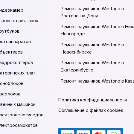
Ремонт наушников Westone в
видеокамер
Ростове-на-Донy
гровых приставок
Ремонт наушников Westone в Ни
оутбуков
Новгороде
фотоаппаратов
Ремонт наушников Westone в
объективов
Новосибирске
квадрокоптеров
Ремонт наушников Westone в
Екатеринбурге
атеринских плат
Ремонт наушников Westone в Каз
моноблоков
Ремонт наушников Westone в Мос
оверлоков
Политика конфиденциальности
Ремонт наушников Westone в Сан
швейных машинок
Петербурге
Соглашение о файлах cookies
электровелосипедов
электросамокатов