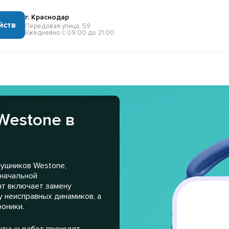
г. Краснодар
йств
Передовая улица, 59
Ежедневно с 09:00 до 21:00
Westone в
аушников Westone,
оначальной
нт включает замену
 неисправных динамиков, а
оники.
нтных работ проходят