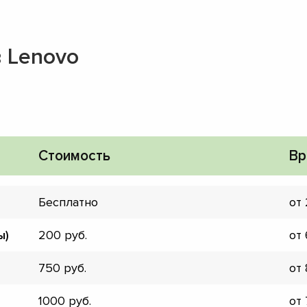
 Lenovo
Стоимость
Вр
Бесплатно
от
ы)
200
от
750
от
▼
▼
1000
от
▼