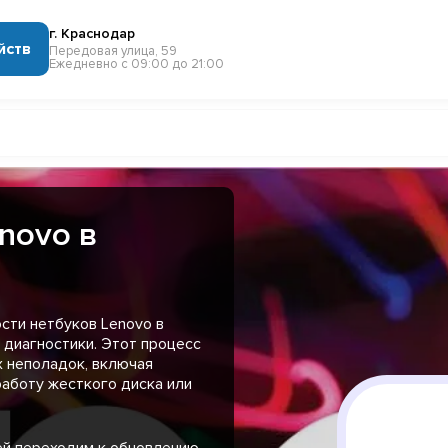
г. Краснодар
йств
Передовая улица, 59
Ежедневно с 09:00 до 21:00
novo в
сти нетбуков Lenovo в
 диагностики. Этот процесс
 неполадок, включая
аботу жесткого диска или
ей переходим к обновлению