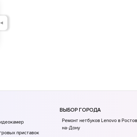
◄
ВЫБОР ГОРОДА
Ремонт нетбуков Lenovo в Росто
видеокамер
на-Донy
гровых приставок