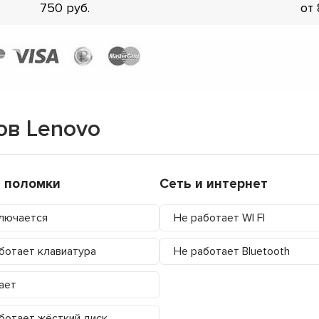
750
от
ов Lenovo
 поломки
Сеть и интернет
лючается
Не работает WI FI
ботает клавиатура
Не работает Bluetooth
ает
ботает жёсткий диск