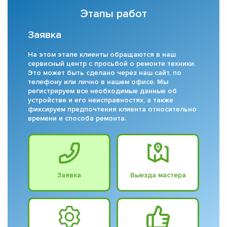
Этапы работ
Заявка
На этом этапе клиенты обращаются в наш
сервисный центр с просьбой о ремонте техники.
Это может быть сделано через наш сайт, по
телефону или лично в нашем офисе. Мы
регистрируем все необходимые данные об
устройстве и его неисправностях, а также
фиксируем предпочтения клиента относительно
времени и способа ремонта.
Заявка
Выезда мастера