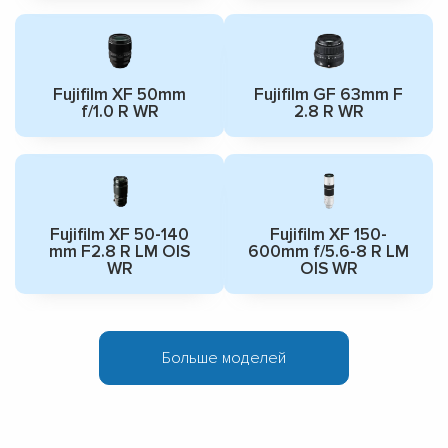
Fujifilm XF 50mm
Fujifilm GF 63mm F
f/1.0 R WR
2.8 R WR
Fujifilm XF 50-140
Fujifilm XF 150-
mm F2.8 R LM OIS
600mm f/5.6-8 R LM
WR
OIS WR
Больше моделей