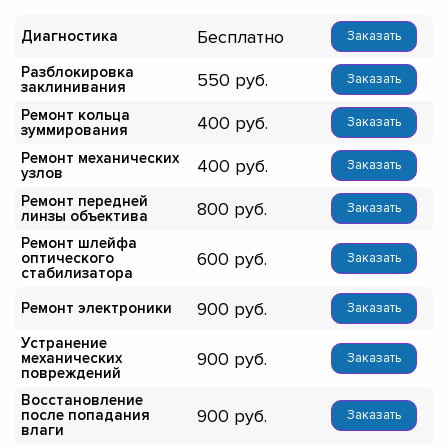
Бесплатно
Диагностика
Заказать
Разблокировка
550
Заказать
заклинивания
Ремонт кольца
400
Заказать
зуммирования
Ремонт механических
400
Заказать
узлов
Ремонт передней
800
Заказать
линзы объектива
Ремонт шлейфа
600
оптического
Заказать
стабилизатора
900
Ремонт электроники
Заказать
Устранение
900
механических
Заказать
повреждений
Восстановление
900
после попадания
Заказать
влаги