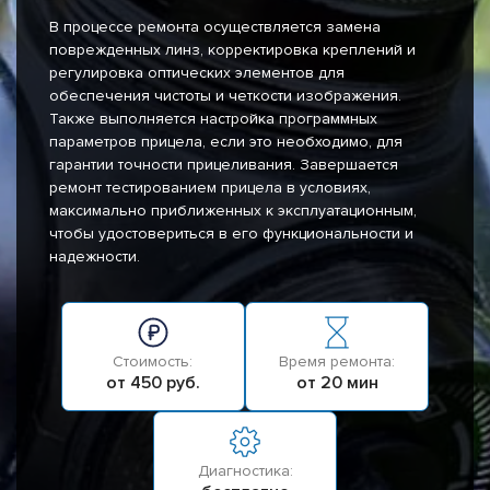
В процессе ремонта осуществляется замена
поврежденных линз, корректировка креплений и
регулировка оптических элементов для
обеспечения чистоты и четкости изображения.
Также выполняется настройка программных
параметров прицела, если это необходимо, для
гарантии точности прицеливания. Завершается
ремонт тестированием прицела в условиях,
максимально приближенных к эксплуатационным,
чтобы удостовериться в его функциональности и
надежности.
Стоимость:
Время ремонта:
от 450 руб.
от 20 мин
Диагностика: