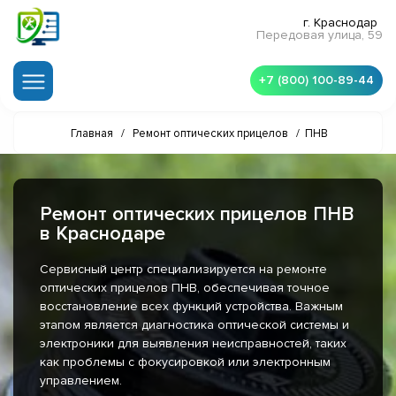
г. Краснодар
Передовая улица, 59
+7 (800) 100-89-44
Главная
/
Ремонт оптических прицелов
/
ПНВ
Ремонт оптических прицелов ПНВ
в Краснодаре
Сервисный центр специализируется на ремонте
оптических прицелов ПНВ, обеспечивая точное
восстановление всех функций устройства. Важным
этапом является диагностика оптической системы и
электроники для выявления неисправностей, таких
как проблемы с фокусировкой или электронным
управлением.