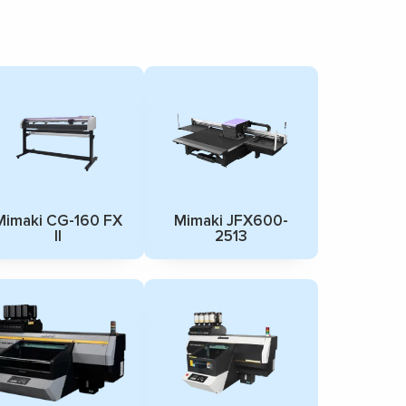
Mimaki CG-160 FX
Mimaki JFX600-
II
2513