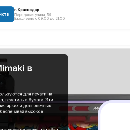
г. Краснодар
йств
Передовая улица, 59
Ежедневно с 09:00 до 21:00
imaki в
ользуются для печати на
л, текстиль и бумага. Эти
ния ярких и долговечных
обеспечивая высокое
и в системе резки или сбои