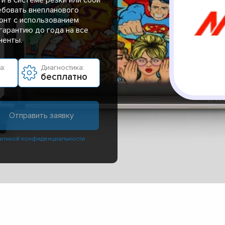
ебовать внепланового
онт с использованием
гарантию до года на все
ненты.
а:
Диагностика:
бесплатно
итикой конфиденциальности