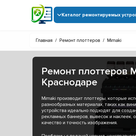
Каталог ремонтируемых устро
Главная
/
Ремонт плоттеров
/
Mimaki
Ремонт плоттеров M
Краснодаре
Mimaki производит плоттеры, которые исп
разнообразных материалах, таких как вини
устройства идеально подходят для созда
рекламных баннеров, вывесок и наклеек, 
качество и точность изображения.
Проблемы с подачей чернил, неисправност