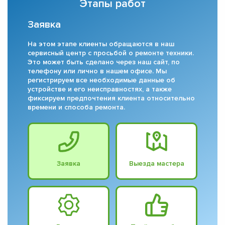
Этапы работ
Заявка
На этом этапе клиенты обращаются в наш
сервисный центр с просьбой о ремонте техники.
Это может быть сделано через наш сайт, по
телефону или лично в нашем офисе. Мы
регистрируем все необходимые данные об
устройстве и его неисправностях, а также
фиксируем предпочтения клиента относительно
времени и способа ремонта.
Заявка
Выезда мастера