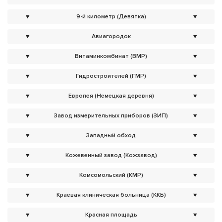
▼
9-й километр (Девятка)
▼
▼
Авиагородок
▼
▼
Витаминкомбинат (ВМР)
▼
▼
Гидростроителей (ГМР)
▼
▼
Европея (Немецкая деревня)
▼
▼
Завод измерительных приборов (ЗИП)
▼
▼
Западный обход
▼
▼
Кожевенный завод (Кожзавод)
▼
▼
Комсомольский (КМР)
▼
▼
Краевая клиническая больница (ККБ)
▼
▼
Красная площадь
▼