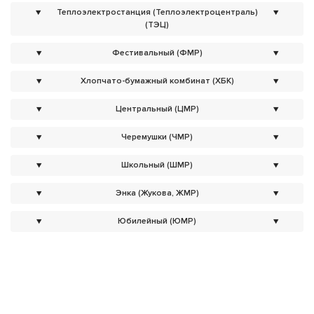
▼
Теплоэлектростанция (Теплоэлектроцентраль)
▼
(ТЭЦ)
▼
Фестивальный (ФМР)
▼
▼
Хлопчато-бумажный комбинат (ХБК)
▼
▼
Центральный (ЦМР)
▼
▼
Черемушки (ЧМР)
▼
▼
Школьный (ШМР)
▼
▼
Энка (Жукова, ЖМР)
▼
▼
Юбилейный (ЮМР)
▼