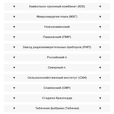
▼
Камвольно-суконный комбинат (КСК)
▼
▼
Микрохирургия глаза (МХГ)
▼
▼
Новознаменский
▼
▼
Пашковский (ПМР)
▼
▼
Завод радиоизмерительных приборов (РИП)
▼
▼
Российский п
▼
▼
Северный п.
▼
▼
Сельскохозяйственный институт (СХИ)
▼
▼
Славянский (СМР)
▼
▼
Стадион Краснодар
▼
▼
Табачная фабрика (Табачка)
▼