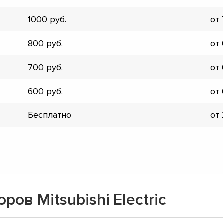
▼
1000
от
▼
▼
800
от
▼
▼
700
от
▼
▼
600
от
▼
Бесплатно
от
ов Mitsubishi Electric