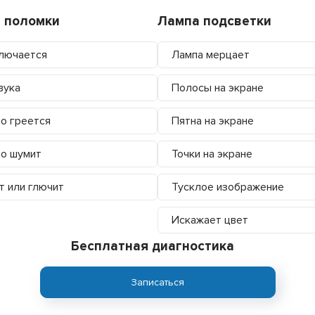
 поломки
Лампа подсветки
лючается
Лампа мерцает
вука
Полосы на экране
о греется
Пятна на экране
о шумит
Точки на экране
т или глючит
Тусклое изображение
Искажает цвет
Бесплатная диагностика
Записаться