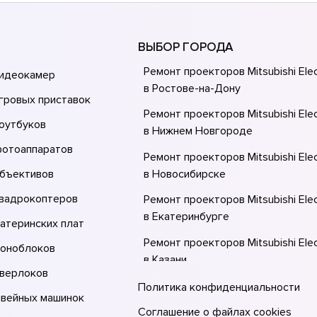
ВЫБОР ГОРОДА
Ремонт проекторов Mitsubishi Elec
видеокамер
в Ростове-на-Донy
гровых приставок
Ремонт проекторов Mitsubishi Elec
оутбуков
в Нижнем Новгороде
фотоаппаратов
Ремонт проекторов Mitsubishi Elec
объективов
в Новосибирске
квадрокоптеров
Ремонт проекторов Mitsubishi Elec
в Екатеринбурге
атеринских плат
Ремонт проекторов Mitsubishi Elec
моноблоков
в Казани
оверлоков
Ремонт проекторов Mitsubishi Elec
Политика конфиденциальности
швейных машинок
в Москве
Соглашение о файлах cookies