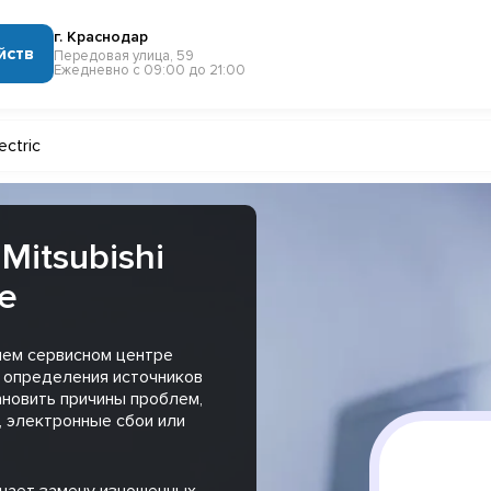
г. Краснодар
йств
Передовая улица, 59
Ежедневно с 09:00 до 21:00
ectric
Mitsubishi
ре
ашем сервисном центре
я определения источников
ановить причины проблем,
, электронные сбои или
чает замену изношенных