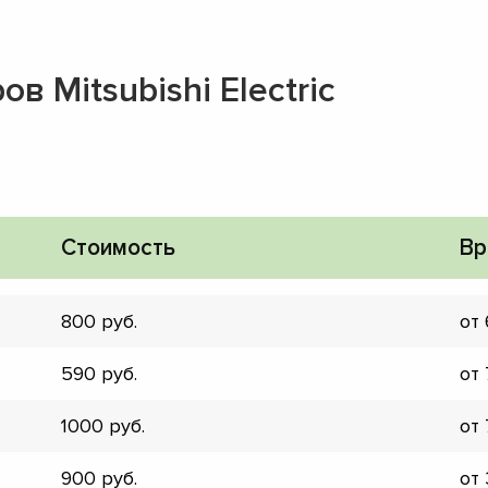
в Mitsubishi Electric
Стоимость
Вр
800
от
590
от
1000
от
▼
▼
900
от
▼