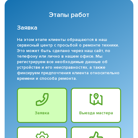
Этапы работ
Заявка
На этом этапе клиенты обращаются в наш
сервисный центр с просьбой о ремонте техники.
Это может быть сделано через наш сайт, по
телефону или лично в нашем офисе. Мы
регистрируем все необходимые данные об
устройстве и его неисправностях, а также
фиксируем предпочтения клиента относительно
времени и способа ремонта.
Заявка
Выезда мастера