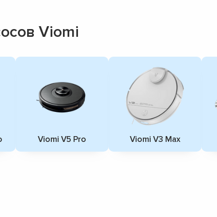
осов Viomi
o
Viomi V5 Pro
Viomi V3 Max