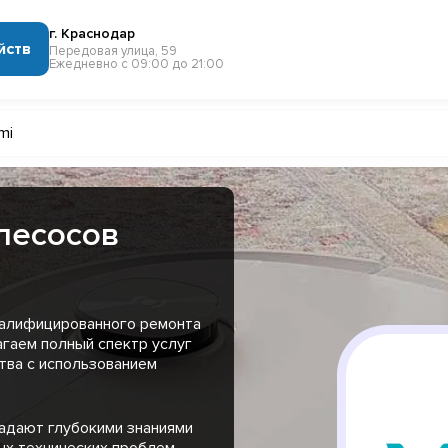
г. Краснодар
йств
Передовая улица, 59
Ежедневно с 09:00 до 21:00
mi
лесосов
валифицированного ремонта
агаем полный спектр услуг
тва с использованием
адают глубокими знаниями
ых технических проблем,