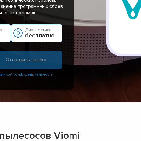
ранение программных сбоев
ьезных поломок.
а:
Диагностика:
бесплатно
итикой конфиденциальности
-пылесосов Viomi