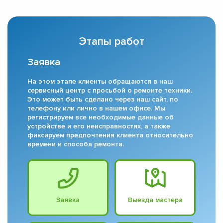
Этапы работ
Заявка
На этом этапе клиенты обращаются в наш
сервисный центр с просьбой о ремонте техники.
Это может быть сделано через наш сайт, по
телефону или лично в нашем офисе. Мы
регистрируем все необходимые данные об
устройстве и его неисправностях, а также
фиксируем предпочтения клиента относительно
времени и способа ремонта.
Заявка
Выезда мастера