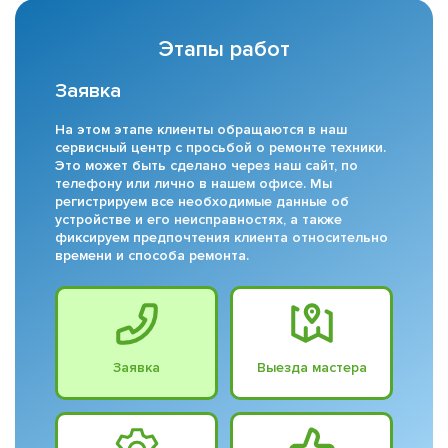
Этапы работ
Заявка
На этом этапе клиенты обращаются в наш
сервисный центр с просьбой о ремонте техники.
Это может быть сделано через наш сайт, по
телефону или лично в нашем офисе. Мы
регистрируем все необходимые данные об
устройстве и его неисправностях, а также
фиксируем предпочтения клиента относительно
времени и способа ремонта.
Заявка
Выезда мастера