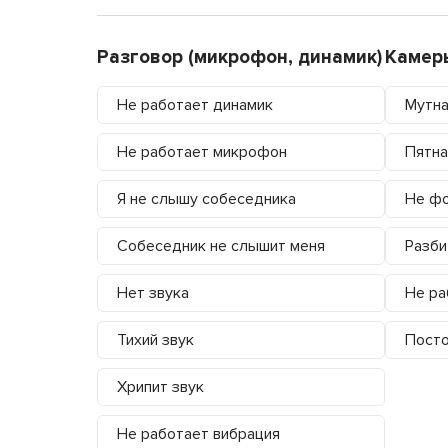
Разговор (микрофон, динамик)
Камер
Не работает динамик
Мутна
Не работает микрофон
Пятна
Я не слышу собеседника
Не фо
Собеседник не слышит меня
Разби
Нет звука
Не ра
Тихий звук
Посто
Хрипит звук
Не работает вибрация