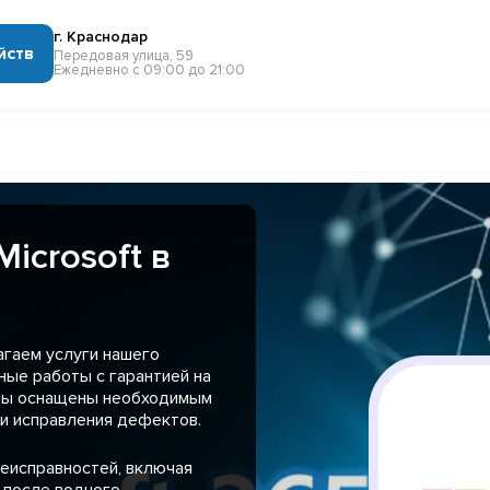
г. Краснодар
йств
Передовая улица, 59
Ежедневно с 09:00 до 21:00
icrosoft в
агаем услуги нашего
ные работы с гарантией на
сты оснащены необходимым
и исправления дефектов.
еисправностей, включая
 после водного