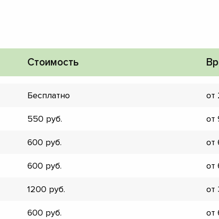
Стоимость
Вр
Бесплатно
от
550
от
600
от
600
от
1200
от
▼
▼
600
от
▼