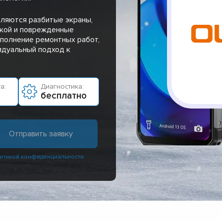
вляются разбитые экраны,
дкой и поврежденные
полнение ремонтных работ,
идуальный подход к
а:
Диагностика:
бесплатно
итикой конфиденциальности