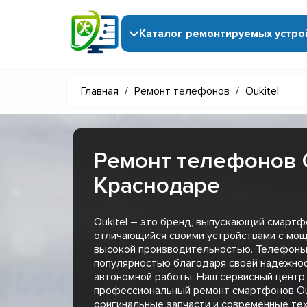
Каталог ремонтируемых устро
Главная
/
Ремонт телефонов
/
Oukitel
Ремонт телефонов O
Краснодаре
Oukitel – это бренд, выпускающий смартф
отличающийся своими устройствами с мо
высокой производительностью. Телефоны 
популярностью благодаря своей надежнос
автономной работы. Наш сервисный центр
профессиональный ремонт смартфонов Ouk
оригинальные запчасти и современные тех