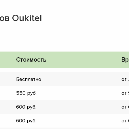
в Oukitel
Стоимость
Вр
Бесплатно
от
550
от
600
от
▼
600
от
▼
▼