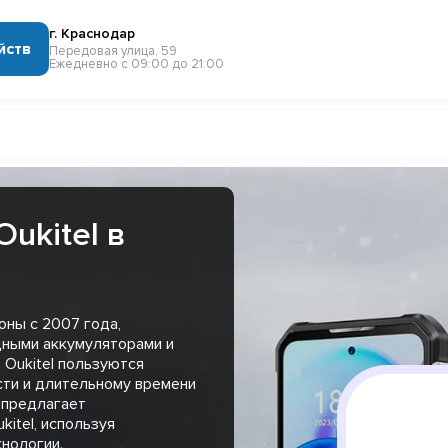
г. Краснодар
йств
Передовая улица, 59
Ежедневно с 09:00 до 21:00
ukitel в
оны с 2007 года,
щными аккумуляторами и
Oukitel пользуются
ти и длительному времени
 предлагает
itel, используя
нологии.