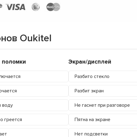
нов Oukitel
 поломки
Экран/дисплей
лючается
Разбито стекло
ючается
Разбит экран
в воду
Не гаснет при разговоре
о греется
Пятна на экране
ает
Нет подсветки