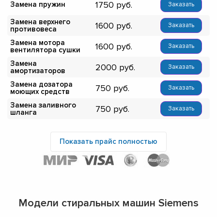
1750
Замена пружин
Заказать
Замена верхнего
1600
Заказать
противовеса
Замена мотора
1600
Заказать
вентилятора сушки
Замена
2000
Заказать
амортизаторов
Замена дозатора
750
Заказать
моющих средств
Замена заливного
750
Заказать
шланга
Показать прайс полностью
Модели стиральных машин Siemens