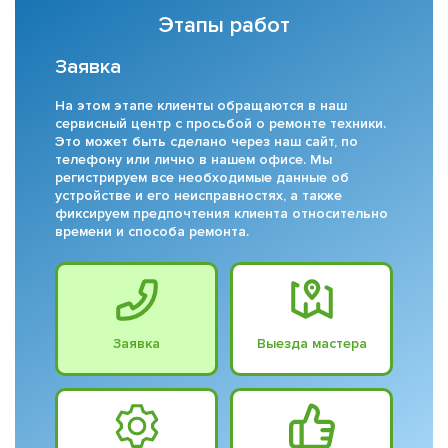
Этапы работ
Заявка
На этом этапе клиенты обращаются в наш
сервисный центр с просьбой о ремонте техники.
Это может быть сделано через наш сайт, по
телефону или лично в нашем офисе. Мы
регистрируем все необходимые данные об
устройстве и его неисправностях, а также
фиксируем предпочтения клиента относительно
времени и способа ремонта.
Заявка
Выезда мастера